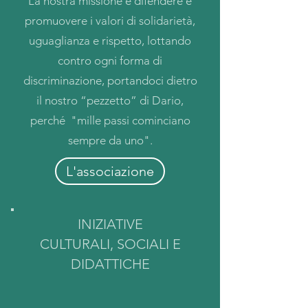
La nostra missione è difendere e
promuovere i valori di solidarietà,
uguaglianza e rispetto, lottando
contro ogni forma di
discriminazione, portandoci dietro
il nostro “pezzetto” di Dario,
perché "mille passi cominciano
sempre da uno".
L'associazione
INIZIATIVE
CULTURALI,
SOCIALI E
DIDATTICHE