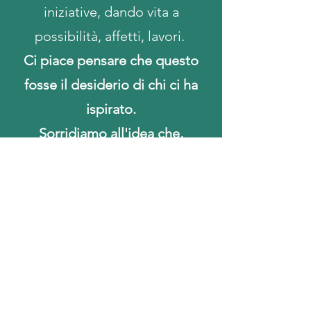
iniziative, dando vita a
possibilità, affetti, lavori.
Ci piace p
ensare che questo
fosse il desiderio di chi ci ha
ispirato.
Sorridiamo all'idea che,
ovunque sia, approvi.
Progetti
SOSTIENICI