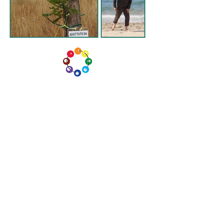
lI 29 marzo 2014, giorno del
trentacinquesimo compleanno di
Dario, è nata l’Associazione che
porta il suo nome: un impegno
concreto nella difesa e nella
promozione dei valori di
Solidarietà, Uguaglianza, Rispetto
dell’altro; una costante e convinta