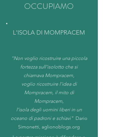
OCCUPIAMO
L'ISOLA DI MOMPRACEM
"Non voglio ricostruire una piccola
fortezza sull’isolotto che si
chiamava Mompracem,
voglio ricostruire l’idea di
Mompracem, il mito di
Mompracem,
l’isola degli uomini liberi in un
oceano di padroni e schiavi"
Dario
Simonetti, aglionoblogs.org