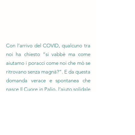
Con l’arrivo del COVID, qualcuno tra
noi ha chiesto “si vabbè ma come
aiutamo i poracci come noi che mò se
ritrovano senza magnà?”. E da questa
domanda verace e spontanea che
nasce Il Cuore in Palio, l’aiuto solidale
a circa una ventina di famiglie di zona,
con 5xmille e raccolte fondi, in
collaborazione con Protezione Civile,
associazioni di volontariato e famiglie
che continuano ad aiutarsi a vicenda.