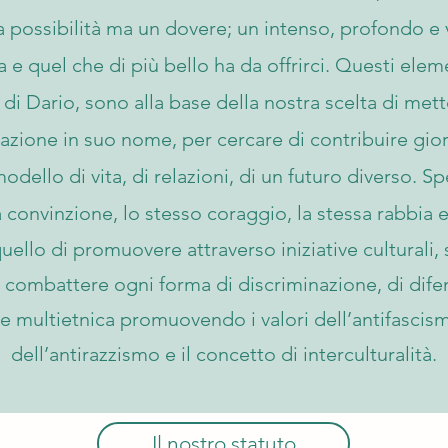
a possibilità ma un dovere; un intenso, profondo e
ra e quel che di più bello ha da offrirci. Questi ele
a di Dario, sono alla base della nostra scelta di met
iazione in suo nome, per cercare di contribuire gio
odello di vita, di relazioni, di un futuro diverso. Sp
a convinzione, lo stesso coraggio, la stessa rabbia 
quello di promuovere attraverso iniziative culturali, s
di combattere ogni forma di discriminazione, di difen
ne multietnica promuovendo i valori dell’antifascis
dell’antirazzismo e il concetto di interculturalità.
Il nostro statuto