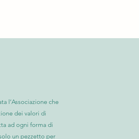
ata l’Associazione che
one dei valori di
otta ad ogni forma di
solo un pezzetto per