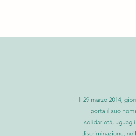
lI 29 marzo 2014, gio
porta il suo nom
solidarietà, uguagl
discriminazione, nel