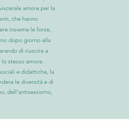
 viscerale amore per la
menti, che hanno
tere insieme le forze,
rno dopo giorno alla
erando di riuscire a
e lo stesso amore.
ociali e didattiche, la
dere le diversità e di
mo, dell’antisessismo,