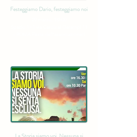
Festeggiamo Dario, festeggiamo noi
29 marzo, 18h00
Spazio 1+1 via Cardinal Garampi 11
– ROMA Festa dell’associazione!!
Scopri di più
La Storia siamo voi. Nessuna si