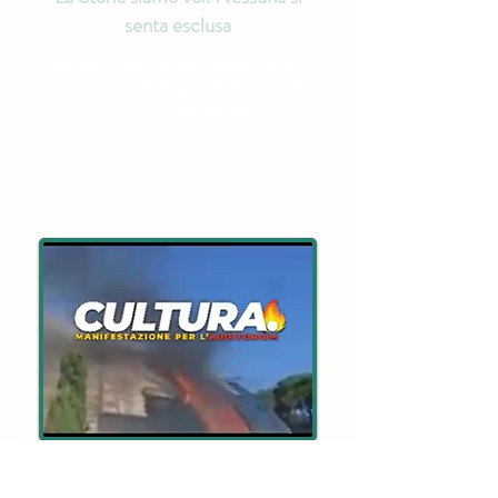
senta esclusa
Invitiamo tutt* a partecipare ai due
appuntamenti che, sotto il nome di
Quelli della Pineta
Scopri di più
CULTURA, manifestazione per