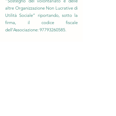
“Sostegno del volontariato e delle
altre Organizzazione Non Lucrative di
Utilità Sociale” riportando, sotto la
firma, il codice fiscale
dell’Associazione: 97793260585.
Dona ora!
Previous
Next
© Associazione Dario Simonetti
Via Cardinal Passionei 44, Roma