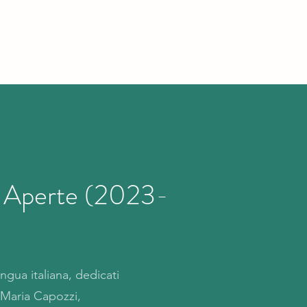
e Aperte (2023-
ingua italiana, dedicati
. Maria Capozzi,