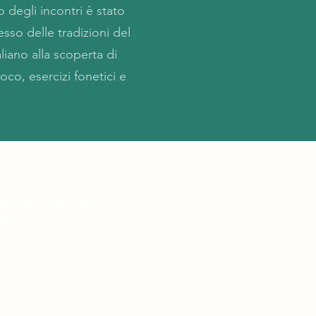
 degli incontri è stato
sso delle tradizioni del
liano alla scoperta di
ioco, esercizi fonetici e
tti dell'Isola
|
Eventi
|
Sostienici
|
ti