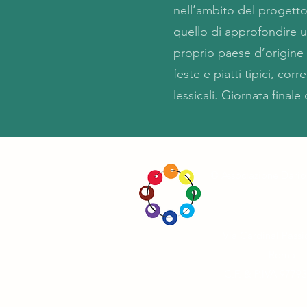
nell’ambito del progetto
quello di approfondire u
proprio paese d’origine a
feste e piatti tipici, corr
lessicali. Giornata final
© Associazione Dario
Via Cardinal Passi
Roma
C.F. & P.IVA 9779