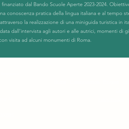
 finanziato dal Bando Scuole Aperte 2023-2024. Obiettivo
na conoscenza pratica della lingua italiana e al tempo ste
ttraverso la realizzazione di una miniguida turistica in ita
edata dall’intervista agli autori e alle autrici, momenti di g
e con visita ad alcuni monumenti di Roma.
 Simonetti
Home
|
L'associazione
|
Progetti
|
Fru
Contat
onei 44,
Policy Privacy
3260585